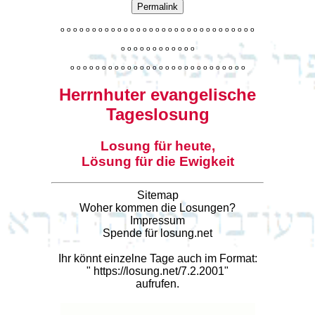
Permalink
o
o
o
o
o
o
o
o
o
o
o
o
o
o
o
o
o
o
o
o
o
o
o
o
o
o
o
o
o
o
o
o
o
o
o
o
o
o
o
o
o
o
o
o
o
o
o
o
o
o
o
o
o
o
o
o
o
o
o
o
o
o
o
o
o
o
o
o
o
o
o
Herrnhuter evangelische
Tageslosung
Losung für heute,
Lösung für die Ewigkeit
Sitemap
Woher kommen die Losungen?
Impressum
Spende für losung.net
Ihr könnt einzelne Tage auch im Format:
"
https://losung.net/7.2.2001
"
aufrufen.