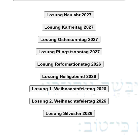
Losung Neujahr 2027
Losung Karfreitag 2027
Losung Ostersonntag 2027
Losung Pfingstsonntag 2027
Losung Reformationstag 2026
Losung Heiligabend 2026
Losung 1. Weihnachtsfeiertag 2026
Losung 2. Weihnachtsfeiertag 2026
Losung Silvester 2026