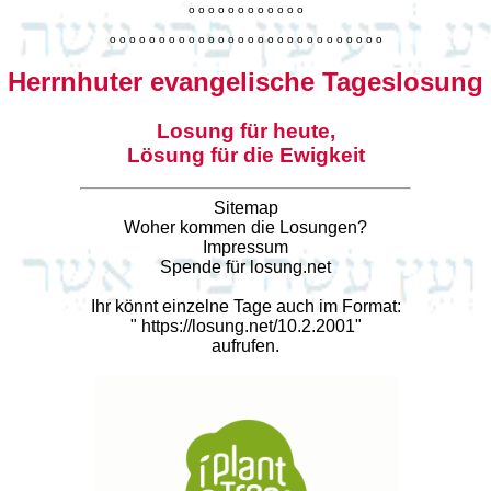
o
o
o
o
o
o
o
o
o
o
o
o
o
o
o
o
o
o
o
o
o
o
o
o
o
o
o
o
o
o
o
o
o
o
o
o
o
o
o
o
Herrnhuter evangelische Tageslosung
Losung für heute,
Lösung für die Ewigkeit
Sitemap
Woher kommen die Losungen?
Impressum
Spende für losung.net
Ihr könnt einzelne Tage auch im Format:
"
https://losung.net/10.2.2001
"
aufrufen.