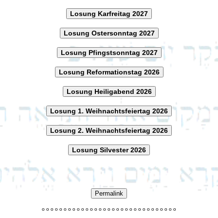
Losung Karfreitag 2027
Losung Ostersonntag 2027
Losung Pfingstsonntag 2027
Losung Reformationstag 2026
Losung Heiligabend 2026
Losung 1. Weihnachtsfeiertag 2026
Losung 2. Weihnachtsfeiertag 2026
Losung Silvester 2026
Permalink
o
o
o
o
o
o
o
o
o
o
o
o
o
o
o
o
o
o
o
o
o
o
o
o
o
o
o
o
o
o
o