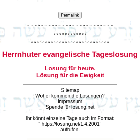
Permalink
o
o
o
o
o
o
o
o
o
o
o
o
o
o
o
o
o
o
o
o
o
o
o
o
o
o
o
o
o
o
o
o
o
o
o
o
o
o
o
o
o
o
o
o
o
o
o
o
o
o
o
o
o
o
o
o
o
o
o
o
o
o
o
o
o
o
o
o
o
o
o
Herrnhuter evangelische Tageslosung
Losung für heute,
Lösung für die Ewigkeit
Sitemap
Woher kommen die Losungen?
Impressum
Spende für losung.net
Ihr könnt einzelne Tage auch im Format:
"
https://losung.net/1.4.2001
"
aufrufen.