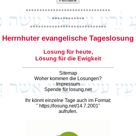
Permalink
o
o
o
o
o
o
o
o
o
o
o
o
o
o
o
o
o
o
o
o
o
o
o
o
o
o
o
o
o
o
o
o
o
o
o
o
o
o
o
o
o
o
o
o
o
o
o
o
o
o
o
o
o
o
o
o
o
o
o
o
o
o
o
o
o
o
o
o
o
o
o
Herrnhuter evangelische Tageslosung
Losung für heute,
Lösung für die Ewigkeit
Sitemap
Woher kommen die Losungen?
Impressum
Spende für losung.net
Ihr könnt einzelne Tage auch im Format:
"
https://losung.net/14.7.2001
"
aufrufen.