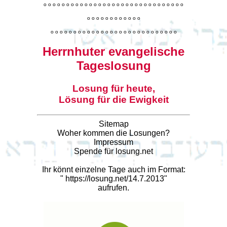
o
o
o
o
o
o
o
o
o
o
o
o
o
o
o
o
o
o
o
o
o
o
o
o
o
o
o
o
o
o
o
o
o
o
o
o
o
o
o
o
o
o
o
o
o
o
o
o
o
o
o
o
o
o
o
o
o
o
o
o
o
o
o
o
o
o
o
o
o
o
o
Herrnhuter evangelische
Tageslosung
Losung für heute,
Lösung für die Ewigkeit
Sitemap
Woher kommen die Losungen?
Impressum
Spende für losung.net
Ihr könnt einzelne Tage auch im Format:
"
https://losung.net/14.7.2013
"
aufrufen.