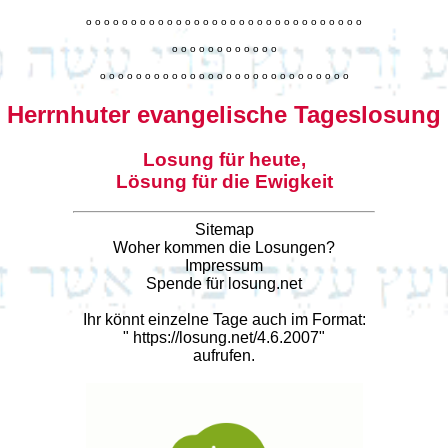
o
o
o
o
o
o
o
o
o
o
o
o
o
o
o
o
o
o
o
o
o
o
o
o
o
o
o
o
o
o
o
o
o
o
o
o
o
o
o
o
o
o
o
o
o
o
o
o
o
o
o
o
o
o
o
o
o
o
o
o
o
o
o
o
o
o
o
o
o
o
o
Herrnhuter evangelische Tageslosung
Losung für heute,
Lösung für die Ewigkeit
Sitemap
Woher kommen die Losungen?
Impressum
Spende für losung.net
Ihr könnt einzelne Tage auch im Format:
"
https://losung.net/4.6.2007
"
aufrufen.