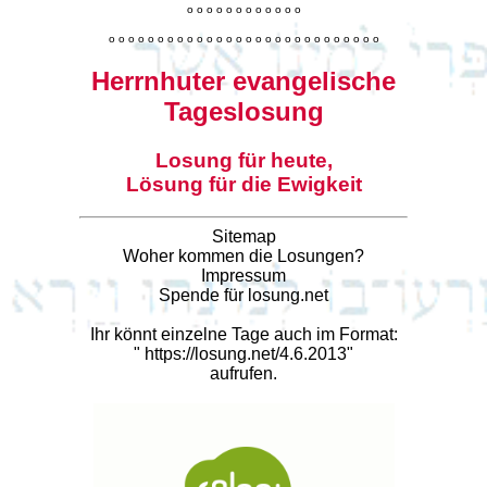
o
o
o
o
o
o
o
o
o
o
o
o
o
o
o
o
o
o
o
o
o
o
o
o
o
o
o
o
o
o
o
o
o
o
o
o
o
o
o
o
Herrnhuter evangelische
Tageslosung
Losung für heute,
Lösung für die Ewigkeit
Sitemap
Woher kommen die Losungen?
Impressum
Spende für losung.net
Ihr könnt einzelne Tage auch im Format:
"
https://losung.net/4.6.2013
"
aufrufen.