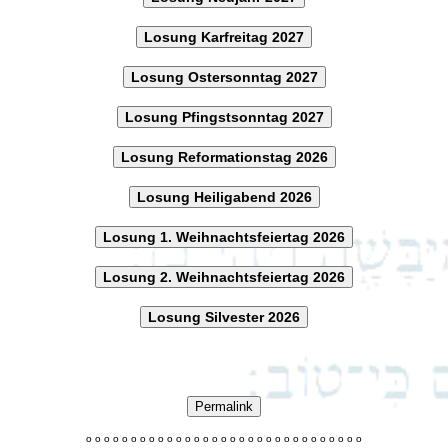
Losung Karfreitag 2027
Losung Ostersonntag 2027
Losung Pfingstsonntag 2027
Losung Reformationstag 2026
Losung Heiligabend 2026
Losung 1. Weihnachtsfeiertag 2026
Losung 2. Weihnachtsfeiertag 2026
Losung Silvester 2026
Permalink
o
o
o
o
o
o
o
o
o
o
o
o
o
o
o
o
o
o
o
o
o
o
o
o
o
o
o
o
o
o
o