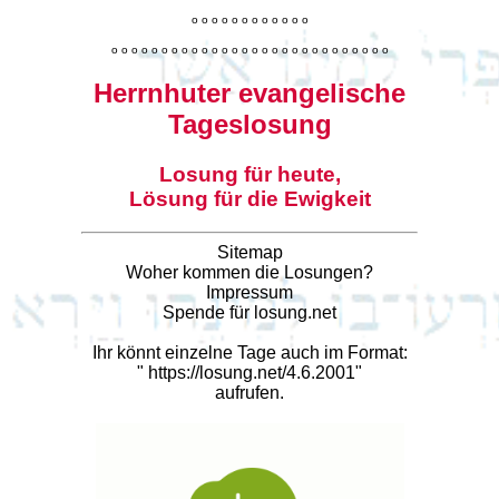
o
o
o
o
o
o
o
o
o
o
o
o
o
o
o
o
o
o
o
o
o
o
o
o
o
o
o
o
o
o
o
o
o
o
o
o
o
o
o
o
Herrnhuter evangelische
Tageslosung
Losung für heute,
Lösung für die Ewigkeit
Sitemap
Woher kommen die Losungen?
Impressum
Spende für losung.net
Ihr könnt einzelne Tage auch im Format:
"
https://losung.net/4.6.2001
"
aufrufen.