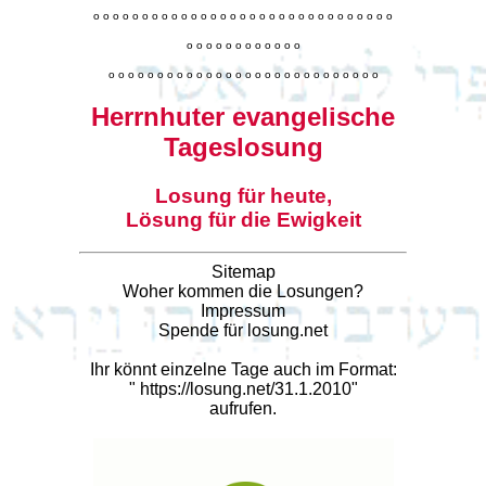
o
o
o
o
o
o
o
o
o
o
o
o
o
o
o
o
o
o
o
o
o
o
o
o
o
o
o
o
o
o
o
o
o
o
o
o
o
o
o
o
o
o
o
o
o
o
o
o
o
o
o
o
o
o
o
o
o
o
o
o
o
o
o
o
o
o
o
o
o
o
o
Herrnhuter evangelische
Tageslosung
Losung für heute,
Lösung für die Ewigkeit
Sitemap
Woher kommen die Losungen?
Impressum
Spende für losung.net
Ihr könnt einzelne Tage auch im Format:
"
https://losung.net/31.1.2010
"
aufrufen.