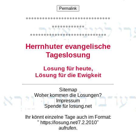
Permalink
o
o
o
o
o
o
o
o
o
o
o
o
o
o
o
o
o
o
o
o
o
o
o
o
o
o
o
o
o
o
o
o
o
o
o
o
o
o
o
o
o
o
o
o
o
o
o
o
o
o
o
o
o
o
o
o
o
o
o
o
o
o
o
o
o
o
o
o
o
o
o
Herrnhuter evangelische
Tageslosung
Losung für heute,
Lösung für die Ewigkeit
Sitemap
Woher kommen die Losungen?
Impressum
Spende für losung.net
Ihr könnt einzelne Tage auch im Format:
"
https://losung.net/7.2.2010
"
aufrufen.