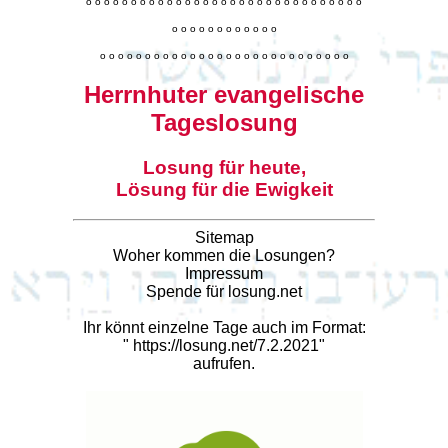
o
o
o
o
o
o
o
o
o
o
o
o
o
o
o
o
o
o
o
o
o
o
o
o
o
o
o
o
o
o
o
o
o
o
o
o
o
o
o
o
o
o
o
o
o
o
o
o
o
o
o
o
o
o
o
o
o
o
o
o
o
o
o
o
o
o
o
o
o
o
o
Herrnhuter evangelische
Tageslosung
Losung für heute,
Lösung für die Ewigkeit
Sitemap
Woher kommen die Losungen?
Impressum
Spende für losung.net
Ihr könnt einzelne Tage auch im Format:
"
https://losung.net/7.2.2021
"
aufrufen.