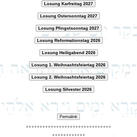
Losung Karfreitag 2027
Losung Ostersonntag 2027
Losung Pfingstsonntag 2027
Losung Reformationstag 2026
Losung Heiligabend 2026
Losung 1. Weihnachtsfeiertag 2026
Losung 2. Weihnachtsfeiertag 2026
Losung Silvester 2026
Permalink
o
o
o
o
o
o
o
o
o
o
o
o
o
o
o
o
o
o
o
o
o
o
o
o
o
o
o
o
o
o
o
o
o
o
o
o
o
o
o
o
o
o
o