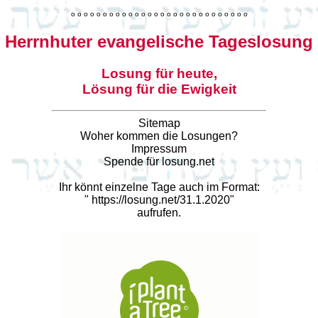
o
o
o
o
o
o
o
o
o
o
o
o
o
o
o
o
o
o
o
o
o
o
o
o
o
o
o
o
Herrnhuter evangelische Tageslosung
Losung für heute,
Lösung für die Ewigkeit
Sitemap
Woher kommen die Losungen?
Impressum
Spende für losung.net
Ihr könnt einzelne Tage auch im Format:
"
https://losung.net/31.1.2020
"
aufrufen.