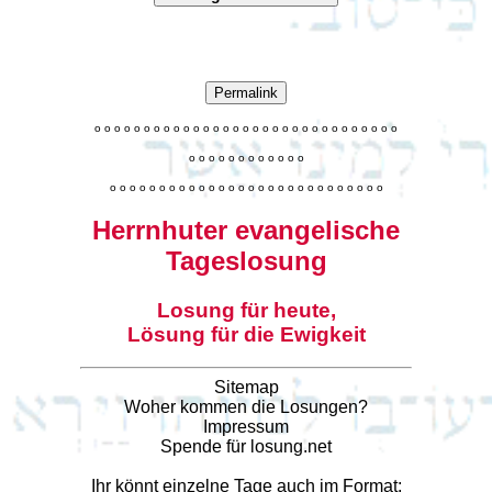
Permalink
o
o
o
o
o
o
o
o
o
o
o
o
o
o
o
o
o
o
o
o
o
o
o
o
o
o
o
o
o
o
o
o
o
o
o
o
o
o
o
o
o
o
o
o
o
o
o
o
o
o
o
o
o
o
o
o
o
o
o
o
o
o
o
o
o
o
o
o
o
o
o
Herrnhuter evangelische
Tageslosung
Losung für heute,
Lösung für die Ewigkeit
Sitemap
Woher kommen die Losungen?
Impressum
Spende für losung.net
Ihr könnt einzelne Tage auch im Format: