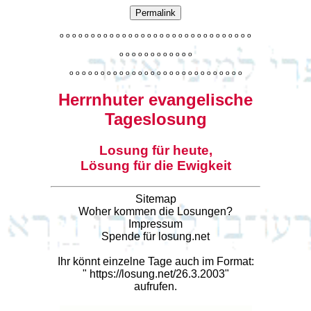
Permalink
o
o
o
o
o
o
o
o
o
o
o
o
o
o
o
o
o
o
o
o
o
o
o
o
o
o
o
o
o
o
o
o
o
o
o
o
o
o
o
o
o
o
o
o
o
o
o
o
o
o
o
o
o
o
o
o
o
o
o
o
o
o
o
o
o
o
o
o
o
o
o
Herrnhuter evangelische
Tageslosung
Losung für heute,
Lösung für die Ewigkeit
Sitemap
Woher kommen die Losungen?
Impressum
Spende für losung.net
Ihr könnt einzelne Tage auch im Format:
"
https://losung.net/26.3.2003
"
aufrufen.