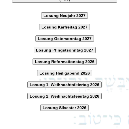
Losung Neujahr 2027
Losung Karfreitag 2027
Losung Ostersonntag 2027
Losung Pfingstsonntag 2027
Losung Reformationstag 2026
Losung Heiligabend 2026
Losung 1. Weihnachtsfeiertag 2026
Losung 2. Weihnachtsfeiertag 2026
Losung Silvester 2026