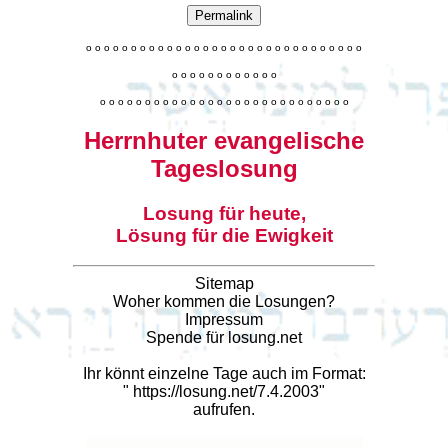
Permalink
o
o
o
o
o
o
o
o
o
o
o
o
o
o
o
o
o
o
o
o
o
o
o
o
o
o
o
o
o
o
o
o
o
o
o
o
o
o
o
o
o
o
o
o
o
o
o
o
o
o
o
o
o
o
o
o
o
o
o
o
o
o
o
o
o
o
o
o
o
o
o
Herrnhuter evangelische
Tageslosung
Losung für heute,
Lösung für die Ewigkeit
Sitemap
Woher kommen die Losungen?
Impressum
Spende für losung.net
Ihr könnt einzelne Tage auch im Format:
"
https://losung.net/7.4.2003
"
aufrufen.