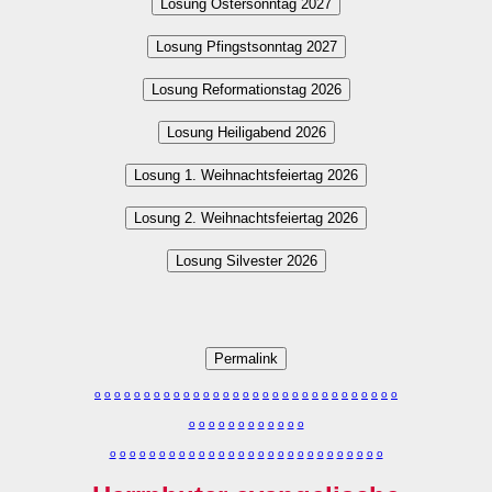
Losung Ostersonntag 2027
Losung Pfingstsonntag 2027
Losung Reformationstag 2026
Losung Heiligabend 2026
Losung 1. Weihnachtsfeiertag 2026
Losung 2. Weihnachtsfeiertag 2026
Losung Silvester 2026
Permalink
o
o
o
o
o
o
o
o
o
o
o
o
o
o
o
o
o
o
o
o
o
o
o
o
o
o
o
o
o
o
o
o
o
o
o
o
o
o
o
o
o
o
o
o
o
o
o
o
o
o
o
o
o
o
o
o
o
o
o
o
o
o
o
o
o
o
o
o
o
o
o