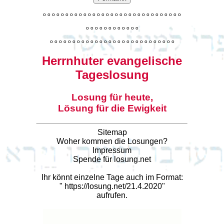
o
o
o
o
o
o
o
o
o
o
o
o
o
o
o
o
o
o
o
o
o
o
o
o
o
o
o
o
o
o
o
o
o
o
o
o
o
o
o
o
o
o
o
o
o
o
o
o
o
o
o
o
o
o
o
o
o
o
o
o
o
o
o
o
o
o
o
o
o
o
o
Herrnhuter evangelische
Tageslosung
Losung für heute,
Lösung für die Ewigkeit
Sitemap
Woher kommen die Losungen?
Impressum
Spende für losung.net
Ihr könnt einzelne Tage auch im Format:
"
https://losung.net/21.4.2020
"
aufrufen.