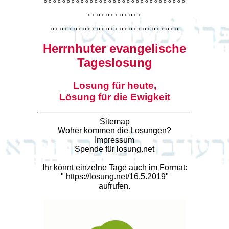
o
o
o
o
o
o
o
o
o
o
o
o
o
o
o
o
o
o
o
o
o
o
o
o
o
o
o
o
o
o
o
o
o
o
o
o
o
o
o
o
o
o
o
o
o
o
o
o
o
o
o
o
o
o
o
o
o
o
o
o
o
o
o
o
o
o
o
o
o
o
o
Herrnhuter evangelische
Tageslosung
Losung für heute,
Lösung für die Ewigkeit
Sitemap
Woher kommen die Losungen?
Impressum
Spende für losung.net
Ihr könnt einzelne Tage auch im Format:
"
https://losung.net/16.5.2019
"
aufrufen.