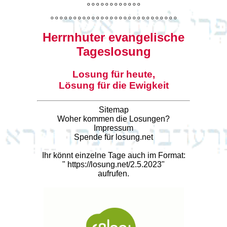
o
o
o
o
o
o
o
o
o
o
o
o
o
o
o
o
o
o
o
o
o
o
o
o
o
o
o
o
o
o
o
o
o
o
o
o
o
o
o
o
Herrnhuter evangelische
Tageslosung
Losung für heute,
Lösung für die Ewigkeit
Sitemap
Woher kommen die Losungen?
Impressum
Spende für losung.net
Ihr könnt einzelne Tage auch im Format:
"
https://losung.net/2.5.2023
"
aufrufen.