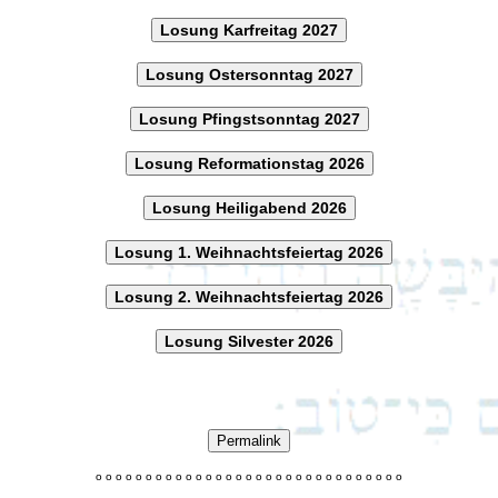
Losung Karfreitag 2027
Losung Ostersonntag 2027
Losung Pfingstsonntag 2027
Losung Reformationstag 2026
Losung Heiligabend 2026
Losung 1. Weihnachtsfeiertag 2026
Losung 2. Weihnachtsfeiertag 2026
Losung Silvester 2026
Permalink
o
o
o
o
o
o
o
o
o
o
o
o
o
o
o
o
o
o
o
o
o
o
o
o
o
o
o
o
o
o
o