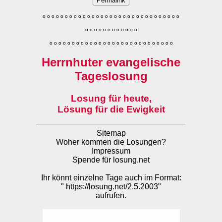
Permalink
o
o
o
o
o
o
o
o
o
o
o
o
o
o
o
o
o
o
o
o
o
o
o
o
o
o
o
o
o
o
o
o
o
o
o
o
o
o
o
o
o
o
o
o
o
o
o
o
o
o
o
o
o
o
o
o
o
o
o
o
o
o
o
o
o
o
o
o
o
o
o
Herrnhuter evangelische
Tageslosung
Losung für heute,
Lösung für die Ewigkeit
Sitemap
Woher kommen die Losungen?
Impressum
Spende für losung.net
Ihr könnt einzelne Tage auch im Format:
"
https://losung.net/2.5.2003
"
aufrufen.