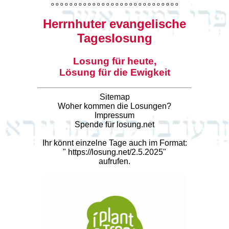
o
o
o
o
o
o
o
o
o
o
o
o
o
o
o
o
o
o
o
o
o
o
o
o
o
o
o
o
Herrnhuter evangelische
Tageslosung
Losung für heute,
Lösung für die Ewigkeit
Sitemap
Woher kommen die Losungen?
Impressum
Spende für losung.net
Ihr könnt einzelne Tage auch im Format:
"
https://losung.net/2.5.2025
"
aufrufen.