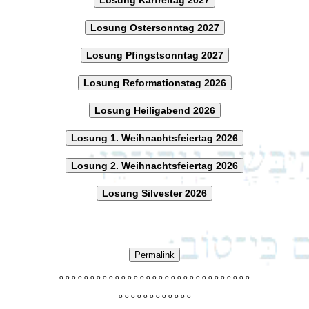
Losung Ostersonntag 2027
Losung Pfingstsonntag 2027
Losung Reformationstag 2026
Losung Heiligabend 2026
Losung 1. Weihnachtsfeiertag 2026
Losung 2. Weihnachtsfeiertag 2026
Losung Silvester 2026
Permalink
o
o
o
o
o
o
o
o
o
o
o
o
o
o
o
o
o
o
o
o
o
o
o
o
o
o
o
o
o
o
o
o
o
o
o
o
o
o
o
o
o
o
o