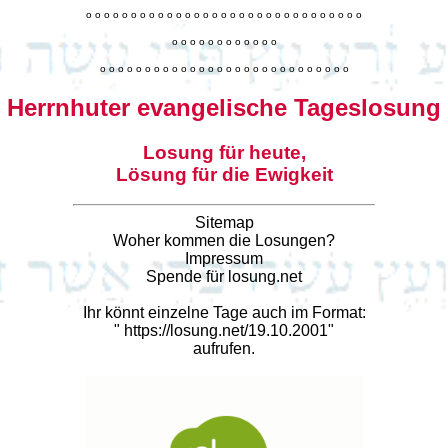
o
o
o
o
o
o
o
o
o
o
o
o
o
o
o
o
o
o
o
o
o
o
o
o
o
o
o
o
o
o
o
o
o
o
o
o
o
o
o
o
o
o
o
o
o
o
o
o
o
o
o
o
o
o
o
o
o
o
o
o
o
o
o
o
o
o
o
o
o
o
o
Herrnhuter evangelische Tageslosung
Losung für heute,
Lösung für die Ewigkeit
Sitemap
Woher kommen die Losungen?
Impressum
Spende für losung.net
Ihr könnt einzelne Tage auch im Format:
"
https://losung.net/19.10.2001
"
aufrufen.