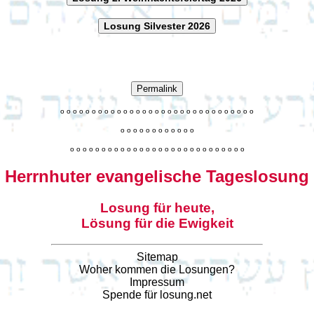
Losung Silvester 2026
Permalink
o
o
o
o
o
o
o
o
o
o
o
o
o
o
o
o
o
o
o
o
o
o
o
o
o
o
o
o
o
o
o
o
o
o
o
o
o
o
o
o
o
o
o
o
o
o
o
o
o
o
o
o
o
o
o
o
o
o
o
o
o
o
o
o
o
o
o
o
o
o
o
Herrnhuter evangelische Tageslosung
Losung für heute,
Lösung für die Ewigkeit
Sitemap
Woher kommen die Losungen?
Impressum
Spende für losung.net