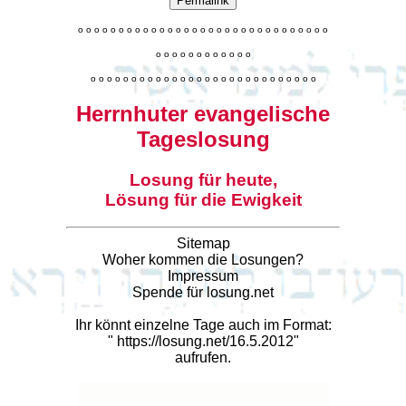
Permalink
o
o
o
o
o
o
o
o
o
o
o
o
o
o
o
o
o
o
o
o
o
o
o
o
o
o
o
o
o
o
o
o
o
o
o
o
o
o
o
o
o
o
o
o
o
o
o
o
o
o
o
o
o
o
o
o
o
o
o
o
o
o
o
o
o
o
o
o
o
o
o
Herrnhuter evangelische
Tageslosung
Losung für heute,
Lösung für die Ewigkeit
Sitemap
Woher kommen die Losungen?
Impressum
Spende für losung.net
Ihr könnt einzelne Tage auch im Format:
"
https://losung.net/16.5.2012
"
aufrufen.