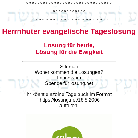
o
o
o
o
o
o
o
o
o
o
o
o
o
o
o
o
o
o
o
o
o
o
o
o
o
o
o
o
o
o
o
o
o
o
o
o
o
o
o
o
o
o
o
o
o
o
o
o
o
o
o
o
o
o
o
o
o
o
o
o
o
o
o
o
o
o
o
o
o
o
o
Herrnhuter evangelische Tageslosung
Losung für heute,
Lösung für die Ewigkeit
Sitemap
Woher kommen die Losungen?
Impressum
Spende für losung.net
Ihr könnt einzelne Tage auch im Format:
"
https://losung.net/16.5.2006
"
aufrufen.