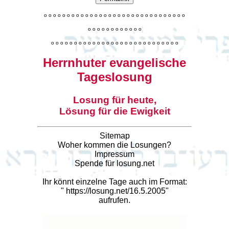
o
o
o
o
o
o
o
o
o
o
o
o
o
o
o
o
o
o
o
o
o
o
o
o
o
o
o
o
o
o
o
o
o
o
o
o
o
o
o
o
o
o
o
o
o
o
o
o
o
o
o
o
o
o
o
o
o
o
o
o
o
o
o
o
o
o
o
o
o
o
o
Herrnhuter evangelische
Tageslosung
Losung für heute,
Lösung für die Ewigkeit
Sitemap
Woher kommen die Losungen?
Impressum
Spende für losung.net
Ihr könnt einzelne Tage auch im Format:
"
https://losung.net/16.5.2005
"
aufrufen.