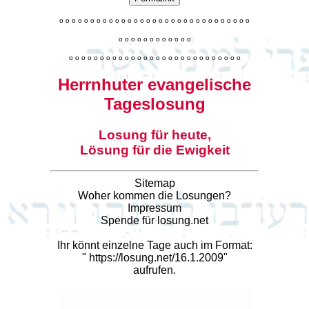
o
o
o
o
o
o
o
o
o
o
o
o
o
o
o
o
o
o
o
o
o
o
o
o
o
o
o
o
o
o
o
o
o
o
o
o
o
o
o
o
o
o
o
o
o
o
o
o
o
o
o
o
o
o
o
o
o
o
o
o
o
o
o
o
o
o
o
o
o
o
o
Herrnhuter evangelische
Tageslosung
Losung für heute,
Lösung für die Ewigkeit
Sitemap
Woher kommen die Losungen?
Impressum
Spende für losung.net
Ihr könnt einzelne Tage auch im Format:
"
https://losung.net/16.1.2009
"
aufrufen.