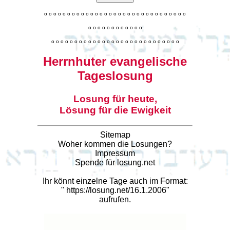
o
o
o
o
o
o
o
o
o
o
o
o
o
o
o
o
o
o
o
o
o
o
o
o
o
o
o
o
o
o
o
o
o
o
o
o
o
o
o
o
o
o
o
o
o
o
o
o
o
o
o
o
o
o
o
o
o
o
o
o
o
o
o
o
o
o
o
o
o
o
o
Herrnhuter evangelische
Tageslosung
Losung für heute,
Lösung für die Ewigkeit
Sitemap
Woher kommen die Losungen?
Impressum
Spende für losung.net
Ihr könnt einzelne Tage auch im Format:
"
https://losung.net/16.1.2006
"
aufrufen.