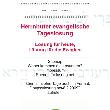
o
o
o
o
o
o
o
o
o
o
o
o
o
o
o
o
o
o
o
o
o
o
o
o
o
o
o
o
o
o
o
o
o
o
o
o
o
o
o
o
o
o
o
o
o
o
o
o
o
o
o
o
o
o
o
o
o
o
o
o
o
o
o
o
o
o
o
o
o
o
o
Herrnhuter evangelische
Tageslosung
Losung für heute,
Lösung für die Ewigkeit
Sitemap
Woher kommen die Losungen?
Impressum
Spende für losung.net
Ihr könnt einzelne Tage auch im Format:
"
https://losung.net/8.2.2009
"
aufrufen.