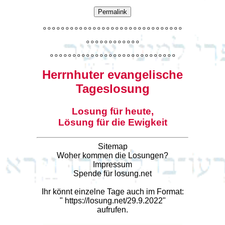
Permalink
o
o
o
o
o
o
o
o
o
o
o
o
o
o
o
o
o
o
o
o
o
o
o
o
o
o
o
o
o
o
o
o
o
o
o
o
o
o
o
o
o
o
o
o
o
o
o
o
o
o
o
o
o
o
o
o
o
o
o
o
o
o
o
o
o
o
o
o
o
o
o
Herrnhuter evangelische
Tageslosung
Losung für heute,
Lösung für die Ewigkeit
Sitemap
Woher kommen die Losungen?
Impressum
Spende für losung.net
Ihr könnt einzelne Tage auch im Format:
"
https://losung.net/29.9.2022
"
aufrufen.