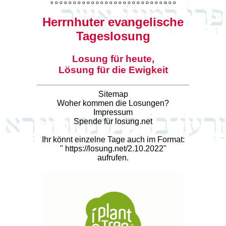
o
o
o
o
o
o
o
o
o
o
o
o
o
o
o
o
o
o
o
o
o
o
o
o
o
o
o
o
Herrnhuter evangelische
Tageslosung
Losung für heute,
Lösung für die Ewigkeit
Sitemap
Woher kommen die Losungen?
Impressum
Spende für losung.net
Ihr könnt einzelne Tage auch im Format:
"
https://losung.net/2.10.2022
"
aufrufen.