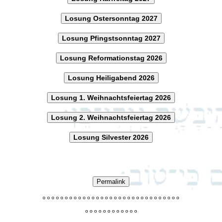
Losung Ostersonntag 2027
Losung Pfingstsonntag 2027
Losung Reformationstag 2026
Losung Heiligabend 2026
Losung 1. Weihnachtsfeiertag 2026
Losung 2. Weihnachtsfeiertag 2026
Losung Silvester 2026
Permalink
o
o
o
o
o
o
o
o
o
o
o
o
o
o
o
o
o
o
o
o
o
o
o
o
o
o
o
o
o
o
o
o
o
o
o
o
o
o
o
o
o
o
o