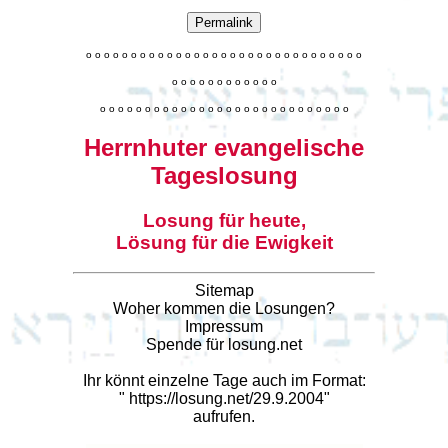
Permalink
o
o
o
o
o
o
o
o
o
o
o
o
o
o
o
o
o
o
o
o
o
o
o
o
o
o
o
o
o
o
o
o
o
o
o
o
o
o
o
o
o
o
o
o
o
o
o
o
o
o
o
o
o
o
o
o
o
o
o
o
o
o
o
o
o
o
o
o
o
o
o
Herrnhuter evangelische
Tageslosung
Losung für heute,
Lösung für die Ewigkeit
Sitemap
Woher kommen die Losungen?
Impressum
Spende für losung.net
Ihr könnt einzelne Tage auch im Format:
"
https://losung.net/29.9.2004
"
aufrufen.