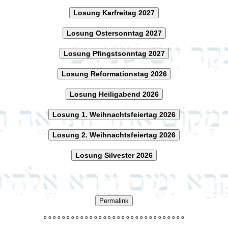
Losung Karfreitag 2027
Losung Ostersonntag 2027
Losung Pfingstsonntag 2027
Losung Reformationstag 2026
Losung Heiligabend 2026
Losung 1. Weihnachtsfeiertag 2026
Losung 2. Weihnachtsfeiertag 2026
Losung Silvester 2026
Permalink
o
o
o
o
o
o
o
o
o
o
o
o
o
o
o
o
o
o
o
o
o
o
o
o
o
o
o
o
o
o
o