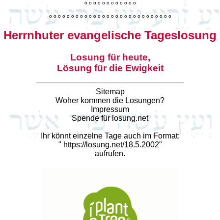
o
o
o
o
o
o
o
o
o
o
o
o
o
o
o
o
o
o
o
o
o
o
o
o
o
o
o
o
o
o
o
o
o
o
o
o
o
o
o
o
Herrnhuter evangelische Tageslosung
Losung für heute,
Lösung für die Ewigkeit
Sitemap
Woher kommen die Losungen?
Impressum
Spende für losung.net
Ihr könnt einzelne Tage auch im Format:
"
https://losung.net/18.5.2002
"
aufrufen.