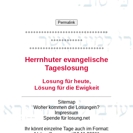
Permalink
o
o
o
o
o
o
o
o
o
o
o
o
o
o
o
o
o
o
o
o
o
o
o
o
o
o
o
o
o
o
o
o
o
o
o
o
o
o
o
o
o
o
o
o
o
o
o
o
o
o
o
o
o
o
o
o
o
o
o
o
o
o
o
o
o
o
o
o
o
o
o
Herrnhuter evangelische
Tageslosung
Losung für heute,
Lösung für die Ewigkeit
Sitemap
Woher kommen die Losungen?
Impressum
Spende für losung.net
Ihr könnt einzelne Tage auch im Format: