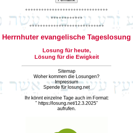
o
o
o
o
o
o
o
o
o
o
o
o
o
o
o
o
o
o
o
o
o
o
o
o
o
o
o
o
o
o
o
o
o
o
o
o
o
o
o
o
o
o
o
o
o
o
o
o
o
o
o
o
o
o
o
o
o
o
o
o
o
o
o
o
o
o
o
o
o
o
o
Herrnhuter evangelische Tageslosung
Losung für heute,
Lösung für die Ewigkeit
Sitemap
Woher kommen die Losungen?
Impressum
Spende für losung.net
Ihr könnt einzelne Tage auch im Format:
"
https://losung.net/12.3.2025
"
aufrufen.