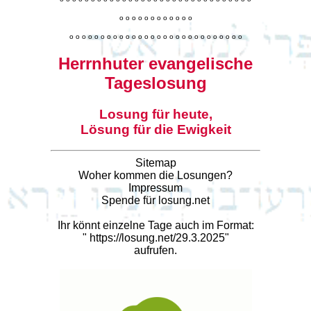
o
o
o
o
o
o
o
o
o
o
o
o
o
o
o
o
o
o
o
o
o
o
o
o
o
o
o
o
o
o
o
o
o
o
o
o
o
o
o
o
Herrnhuter evangelische
Tageslosung
Losung für heute,
Lösung für die Ewigkeit
Sitemap
Woher kommen die Losungen?
Impressum
Spende für losung.net
Ihr könnt einzelne Tage auch im Format:
"
https://losung.net/29.3.2025
"
aufrufen.