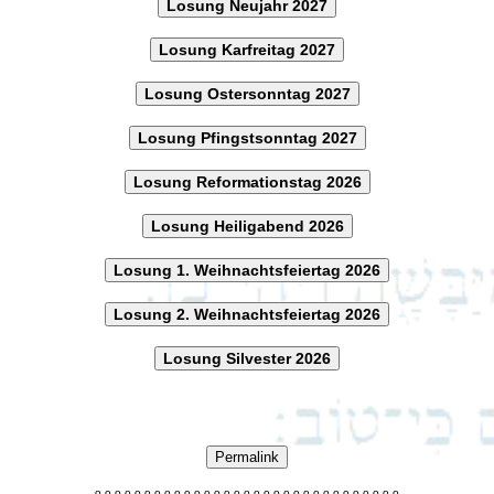
Losung Neujahr 2027
Losung Karfreitag 2027
Losung Ostersonntag 2027
Losung Pfingstsonntag 2027
Losung Reformationstag 2026
Losung Heiligabend 2026
Losung 1. Weihnachtsfeiertag 2026
Losung 2. Weihnachtsfeiertag 2026
Losung Silvester 2026
Permalink
o
o
o
o
o
o
o
o
o
o
o
o
o
o
o
o
o
o
o
o
o
o
o
o
o
o
o
o
o
o
o