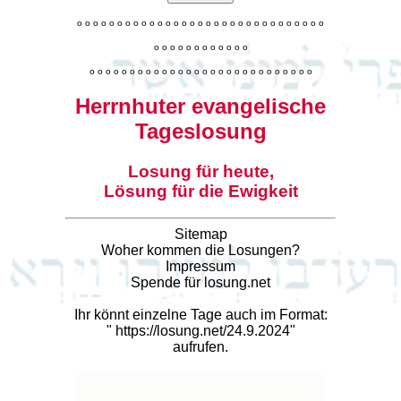
o
o
o
o
o
o
o
o
o
o
o
o
o
o
o
o
o
o
o
o
o
o
o
o
o
o
o
o
o
o
o
o
o
o
o
o
o
o
o
o
o
o
o
o
o
o
o
o
o
o
o
o
o
o
o
o
o
o
o
o
o
o
o
o
o
o
o
o
o
o
o
Herrnhuter evangelische
Tageslosung
Losung für heute,
Lösung für die Ewigkeit
Sitemap
Woher kommen die Losungen?
Impressum
Spende für losung.net
Ihr könnt einzelne Tage auch im Format:
"
https://losung.net/24.9.2024
"
aufrufen.