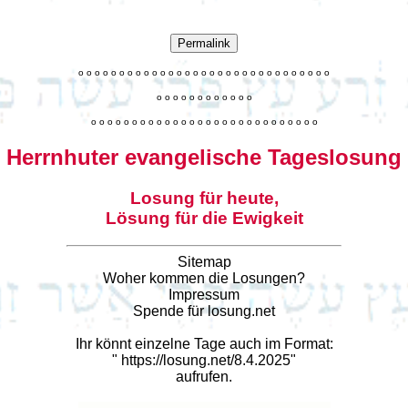
Permalink
o
o
o
o
o
o
o
o
o
o
o
o
o
o
o
o
o
o
o
o
o
o
o
o
o
o
o
o
o
o
o
o
o
o
o
o
o
o
o
o
o
o
o
o
o
o
o
o
o
o
o
o
o
o
o
o
o
o
o
o
o
o
o
o
o
o
o
o
o
o
o
Herrnhuter evangelische Tageslosung
Losung für heute,
Lösung für die Ewigkeit
Sitemap
Woher kommen die Losungen?
Impressum
Spende für losung.net
Ihr könnt einzelne Tage auch im Format:
"
https://losung.net/8.4.2025
"
aufrufen.