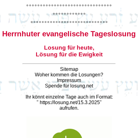
o
o
o
o
o
o
o
o
o
o
o
o
o
o
o
o
o
o
o
o
o
o
o
o
o
o
o
o
o
o
o
o
o
o
o
o
o
o
o
o
o
o
o
o
o
o
o
o
o
o
o
o
o
o
o
o
o
o
o
o
o
o
o
o
o
o
o
o
o
o
o
Herrnhuter evangelische Tageslosung
Losung für heute,
Lösung für die Ewigkeit
Sitemap
Woher kommen die Losungen?
Impressum
Spende für losung.net
Ihr könnt einzelne Tage auch im Format:
"
https://losung.net/15.3.2025
"
aufrufen.