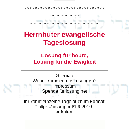
o
o
o
o
o
o
o
o
o
o
o
o
o
o
o
o
o
o
o
o
o
o
o
o
o
o
o
o
o
o
o
o
o
o
o
o
o
o
o
o
o
o
o
o
o
o
o
o
o
o
o
o
o
o
o
o
o
o
o
o
o
o
o
o
o
o
o
o
o
o
o
Herrnhuter evangelische
Tageslosung
Losung für heute,
Lösung für die Ewigkeit
Sitemap
Woher kommen die Losungen?
Impressum
Spende für losung.net
Ihr könnt einzelne Tage auch im Format:
"
https://losung.net/1.9.2010
"
aufrufen.