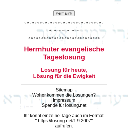
Permalink
o
o
o
o
o
o
o
o
o
o
o
o
o
o
o
o
o
o
o
o
o
o
o
o
o
o
o
o
o
o
o
o
o
o
o
o
o
o
o
o
o
o
o
o
o
o
o
o
o
o
o
o
o
o
o
o
o
o
o
o
o
o
o
o
o
o
o
o
o
o
o
Herrnhuter evangelische
Tageslosung
Losung für heute,
Lösung für die Ewigkeit
Sitemap
Woher kommen die Losungen?
Impressum
Spende für losung.net
Ihr könnt einzelne Tage auch im Format:
"
https://losung.net/1.9.2007
"
aufrufen.