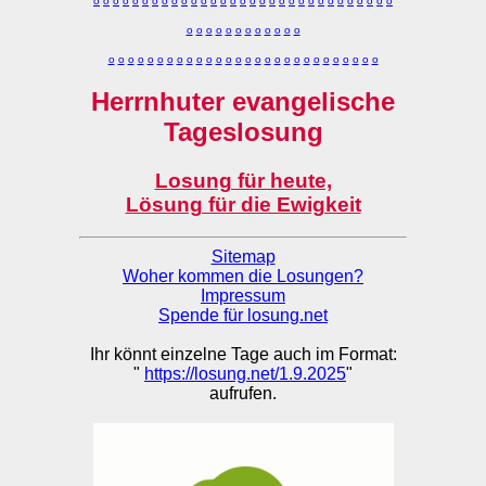
o
o
o
o
o
o
o
o
o
o
o
o
o
o
o
o
o
o
o
o
o
o
o
o
o
o
o
o
o
o
o
o
o
o
o
o
o
o
o
o
o
o
o
o
o
o
o
o
o
o
o
o
o
o
o
o
o
o
o
o
o
o
o
o
o
o
o
o
o
o
o
Herrnhuter evangelische
Tageslosung
Losung für heute,
Lösung für die Ewigkeit
Sitemap
Woher kommen die Losungen?
Impressum
Spende für losung.net
Ihr könnt einzelne Tage auch im Format:
"
https://losung.net/1.9.2025
"
aufrufen.