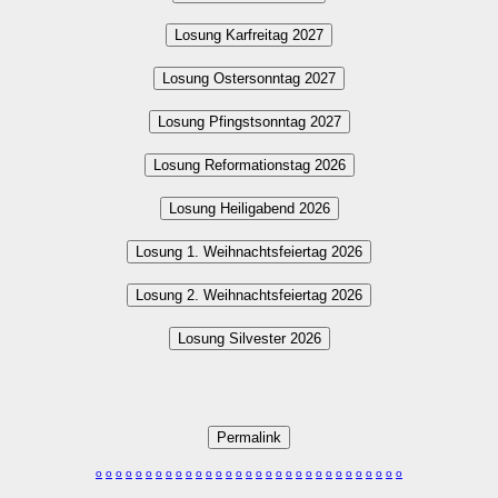
Losung Karfreitag 2027
Losung Ostersonntag 2027
Losung Pfingstsonntag 2027
Losung Reformationstag 2026
Losung Heiligabend 2026
Losung 1. Weihnachtsfeiertag 2026
Losung 2. Weihnachtsfeiertag 2026
Losung Silvester 2026
Permalink
o
o
o
o
o
o
o
o
o
o
o
o
o
o
o
o
o
o
o
o
o
o
o
o
o
o
o
o
o
o
o