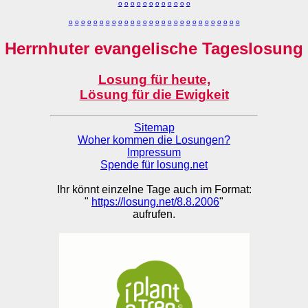
o
o
o
o
o
o
o
o
o
o
o
o
o
o
o
o
o
o
o
o
o
o
o
o
o
o
o
o
o
o
o
o
o
o
o
o
o
o
o
o
Herrnhuter evangelische Tageslosung
Losung für heute,
Lösung für die Ewigkeit
Sitemap
Woher kommen die Losungen?
Impressum
Spende für losung.net
Ihr könnt einzelne Tage auch im Format:
"
https://losung.net/8.8.2006
"
aufrufen.