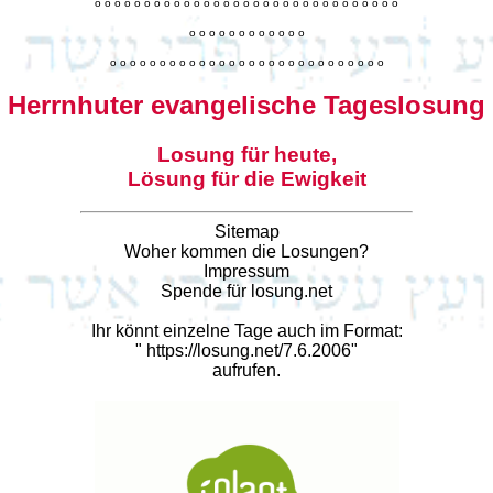
o
o
o
o
o
o
o
o
o
o
o
o
o
o
o
o
o
o
o
o
o
o
o
o
o
o
o
o
o
o
o
o
o
o
o
o
o
o
o
o
o
o
o
o
o
o
o
o
o
o
o
o
o
o
o
o
o
o
o
o
o
o
o
o
o
o
o
o
o
o
o
Herrnhuter evangelische Tageslosung
Losung für heute,
Lösung für die Ewigkeit
Sitemap
Woher kommen die Losungen?
Impressum
Spende für losung.net
Ihr könnt einzelne Tage auch im Format:
"
https://losung.net/7.6.2006
"
aufrufen.