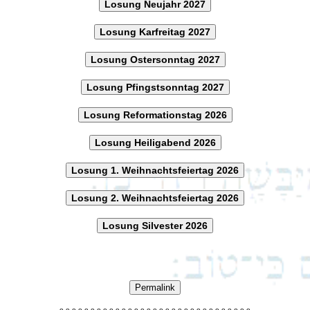
Losung Neujahr 2027
Losung Karfreitag 2027
Losung Ostersonntag 2027
Losung Pfingstsonntag 2027
Losung Reformationstag 2026
Losung Heiligabend 2026
Losung 1. Weihnachtsfeiertag 2026
Losung 2. Weihnachtsfeiertag 2026
Losung Silvester 2026
Permalink
o
o
o
o
o
o
o
o
o
o
o
o
o
o
o
o
o
o
o
o
o
o
o
o
o
o
o
o
o
o
o