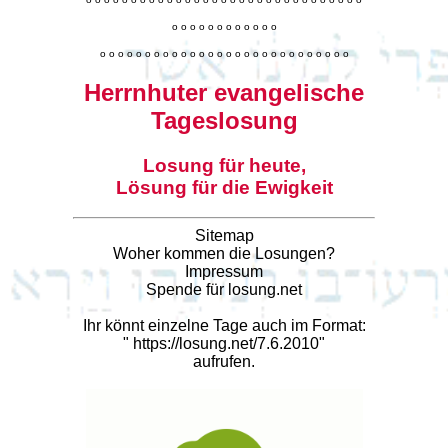
o
o
o
o
o
o
o
o
o
o
o
o
o
o
o
o
o
o
o
o
o
o
o
o
o
o
o
o
o
o
o
o
o
o
o
o
o
o
o
o
Herrnhuter evangelische
Tageslosung
Losung für heute,
Lösung für die Ewigkeit
Sitemap
Woher kommen die Losungen?
Impressum
Spende für losung.net
Ihr könnt einzelne Tage auch im Format:
"
https://losung.net/7.6.2010
"
aufrufen.