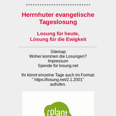
o
o
o
o
o
o
o
o
o
o
o
o
o
o
o
o
o
o
o
o
o
o
o
o
o
o
o
o
Herrnhuter evangelische
Tageslosung
Losung für heute,
Lösung für die Ewigkeit
Sitemap
Woher kommen die Losungen?
Impressum
Spende für losung.net
Ihr könnt einzelne Tage auch im Format:
"
https://losung.net/2.1.2001
"
aufrufen.