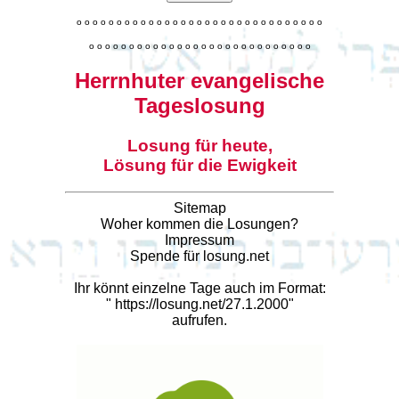
o
o
o
o
o
o
o
o
o
o
o
o
o
o
o
o
o
o
o
o
o
o
o
o
o
o
o
o
o
o
o
o
o
o
o
o
o
o
o
o
o
o
o
o
o
o
o
o
o
o
o
o
o
o
o
o
o
o
o
Herrnhuter evangelische
Tageslosung
Losung für heute,
Lösung für die Ewigkeit
Sitemap
Woher kommen die Losungen?
Impressum
Spende für losung.net
Ihr könnt einzelne Tage auch im Format:
"
https://losung.net/27.1.2000
"
aufrufen.