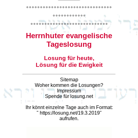
o
o
o
o
o
o
o
o
o
o
o
o
o
o
o
o
o
o
o
o
o
o
o
o
o
o
o
o
o
o
o
o
o
o
o
o
o
o
o
o
o
o
o
o
o
o
o
o
o
o
o
o
o
o
o
o
o
o
o
o
o
o
o
o
o
o
o
o
o
o
o
Herrnhuter evangelische
Tageslosung
Losung für heute,
Lösung für die Ewigkeit
Sitemap
Woher kommen die Losungen?
Impressum
Spende für losung.net
Ihr könnt einzelne Tage auch im Format:
"
https://losung.net/19.3.2019
"
aufrufen.