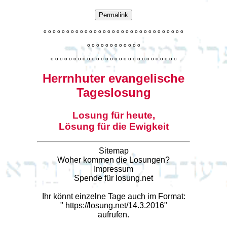
Permalink
o
o
o
o
o
o
o
o
o
o
o
o
o
o
o
o
o
o
o
o
o
o
o
o
o
o
o
o
o
o
o
o
o
o
o
o
o
o
o
o
o
o
o
o
o
o
o
o
o
o
o
o
o
o
o
o
o
o
o
o
o
o
o
o
o
o
o
o
o
o
o
Herrnhuter evangelische
Tageslosung
Losung für heute,
Lösung für die Ewigkeit
Sitemap
Woher kommen die Losungen?
Impressum
Spende für losung.net
Ihr könnt einzelne Tage auch im Format:
"
https://losung.net/14.3.2016
"
aufrufen.