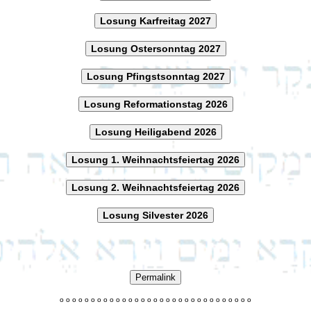
Losung Karfreitag 2027
Losung Ostersonntag 2027
Losung Pfingstsonntag 2027
Losung Reformationstag 2026
Losung Heiligabend 2026
Losung 1. Weihnachtsfeiertag 2026
Losung 2. Weihnachtsfeiertag 2026
Losung Silvester 2026
Permalink
o
o
o
o
o
o
o
o
o
o
o
o
o
o
o
o
o
o
o
o
o
o
o
o
o
o
o
o
o
o
o