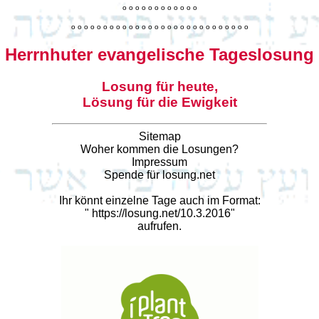
o
o
o
o
o
o
o
o
o
o
o
o
o
o
o
o
o
o
o
o
o
o
o
o
o
o
o
o
o
o
o
o
o
o
o
o
o
o
o
o
Herrnhuter evangelische Tageslosung
Losung für heute,
Lösung für die Ewigkeit
Sitemap
Woher kommen die Losungen?
Impressum
Spende für losung.net
Ihr könnt einzelne Tage auch im Format:
"
https://losung.net/10.3.2016
"
aufrufen.